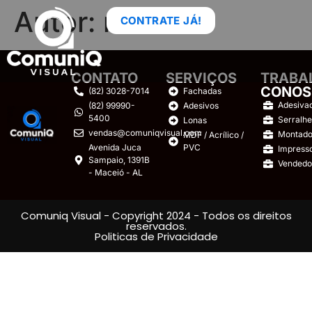
Autor:
marinho
CONTRATE JÁ!
CONTATO
SERVIÇOS
TRABA
CONOS
(82) 3028-7014
Fachadas
Adesiva
(82) 99990-
Adesivos
5400
Serralhe
Lonas
vendas@comuniqvisual.com
Montado
MDF / Acrílico /
Avenida Juca
PVC
Impress
Sampaio, 1391B
Vendedo
- Maceió - AL
Comuniq Visual - Copyright 2024 - Todos os direitos
reservados.
Politicas de Privacidade