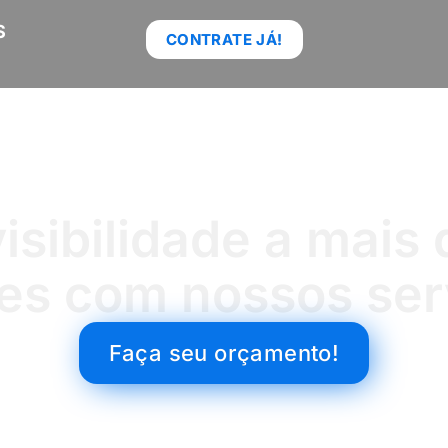
S
CONTRATE JÁ!
isibilidade a mais 
tes com nossos ser
Faça seu orçamento!