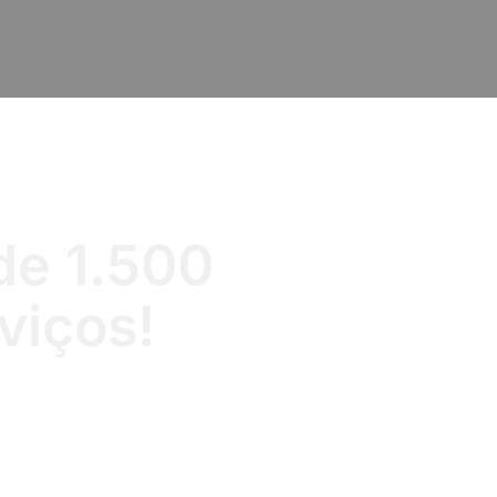
de 1.500
viços!